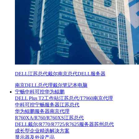
DELL江苏总代戴尔南京总代DELL服务器
南京DELL总代理戴尔笔记本电脑
宁畅中科可控华为鲲鹏
DELL Plus T2工作站江苏总代/T7960南京代理
中科可控宁畅服务器江苏总代
华为鲲鹏服务器南京代理
R760XA/R760/R760XS江苏总代
DELL戴尔/R770/R7725/R7625服务器苏州总代
成长型企业精选解决方案
显示器及外设产品