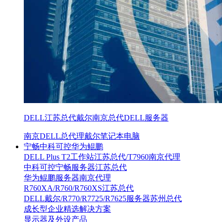
DELL江苏总代戴尔南京总代DELL服务器
南京DELL总代理戴尔笔记本电脑
宁畅中科可控华为鲲鹏
DELL Plus T2工作站江苏总代/T7960南京代理
中科可控宁畅服务器江苏总代
华为鲲鹏服务器南京代理
R760XA/R760/R760XS江苏总代
DELL戴尔/R770/R7725/R7625服务器苏州总代
成长型企业精选解决方案
显示器及外设产品