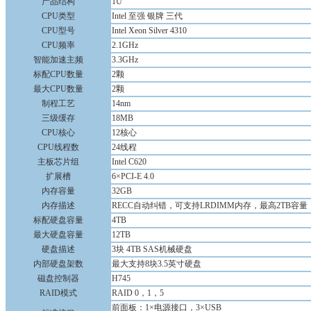
产品结构
1U
CPU类型
Intel 至强 银牌 三代
CPU型号
Intel Xeon Silver 4310
CPU频率
2.1GHz
智能加速主频
3.3GHz
标配CPU数量
2颗
最大CPU数量
2颗
制程工艺
14nm
三级缓存
18MB
CPU核心
12核心
CPU线程数
24线程
主板芯片组
Intel C620
扩展槽
6×PCI-E 4.0
内存容量
32GB
内存描述
RECC自动纠错，可支持LRDIMM内存，最高2TB容量
标配硬盘容量
4TB
最大硬盘容量
12TB
硬盘描述
3块 4TB SAS机械硬盘
内部硬盘架数
最大支持8块3.5英寸硬盘
磁盘控制器
H745
RAID模式
RAID 0，1，5
前面板：1×电源接口，3×USB