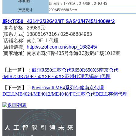
标准接口
后面板：1×VGA，2×USB，2×RJ-45
产品尺寸
200*459*680.5mm
戴尔T550 4314*2/32G*2/8T SAS*3/H745/1400W*2
[参考价格] 26989元
[联系方式] 13805167316 / 025-86884963
[店铺名称] 南京DELL代理
[店铺链接]
http://s.zol.com.cn/shop_168245/
[商家地址] 南京市珠江路435号华海3C数码广场1012室
【上一篇】：
戴尔R550江苏总代R650R650XS南京总代
dellR750R760R750XSR760XS苏州代理无锡dell代理
【下一篇】：
PowerVault ME4系列存储南京代理
DELLME4024/ME4012/ME4048/FC江苏总代DELL存储代理