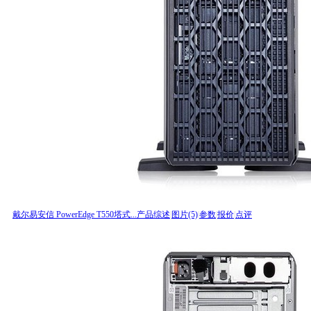
戴尔易安信 PowerEdge T550塔式...
产品综述
|
图片(5)
|
参数
|
报价
|
点评