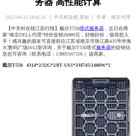
务器 高性能计算
2023-06-25 18:42:31
[ 中关村在线 原创 ]
作者：南京代理
【中关村在线江苏行情】戴尔T550
塔式服务器
，近日在商
家“南京DELL代理”特价促销26989元，好物好价，值得您入
手！感兴趣的朋友可直接前往江苏省南京市珠江路435号华海
3C数码广场1012室详询，关于戴尔T550塔式
服务器
的促销信
息也可咨询（联系电话：13805167316 ）该商家。
戴尔T550 4314*2/32G*2/8T SAS*3/H745/1400W*2