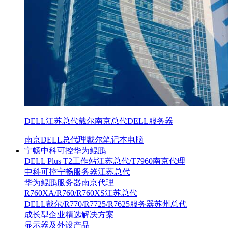
DELL江苏总代戴尔南京总代DELL服务器
南京DELL总代理戴尔笔记本电脑
宁畅中科可控华为鲲鹏
DELL Plus T2工作站江苏总代/T7960南京代理
中科可控宁畅服务器江苏总代
华为鲲鹏服务器南京代理
R760XA/R760/R760XS江苏总代
DELL戴尔/R770/R7725/R7625服务器苏州总代
成长型企业精选解决方案
显示器及外设产品