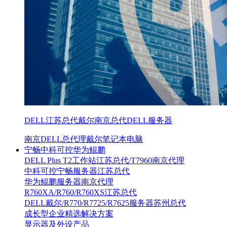
DELL江苏总代戴尔南京总代DELL服务器
南京DELL总代理戴尔笔记本电脑
宁畅中科可控华为鲲鹏
DELL Plus T2工作站江苏总代/T7960南京代理
中科可控宁畅服务器江苏总代
华为鲲鹏服务器南京代理
R760XA/R760/R760XS江苏总代
DELL戴尔/R770/R7725/R7625服务器苏州总代
成长型企业精选解决方案
显示器及外设产品