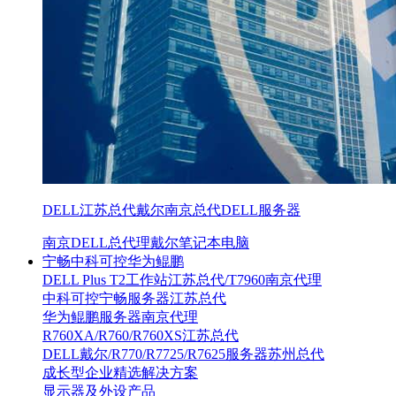
DELL江苏总代戴尔南京总代DELL服务器
南京DELL总代理戴尔笔记本电脑
宁畅中科可控华为鲲鹏
DELL Plus T2工作站江苏总代/T7960南京代理
中科可控宁畅服务器江苏总代
华为鲲鹏服务器南京代理
R760XA/R760/R760XS江苏总代
DELL戴尔/R770/R7725/R7625服务器苏州总代
成长型企业精选解决方案
显示器及外设产品